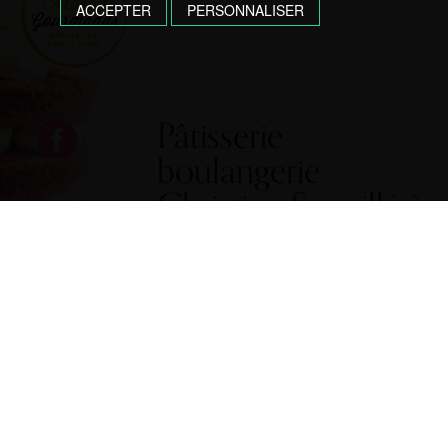
ACCEPTER
PERSONNALISER
Pâtisserie
boulangerie
Christian Sarraillé à
Lons & Jurançon
Pains, gâteaux, chocolats,
glaces, tout est fait maison
!
Depuis novembre 2013,
Christian Sarraillé reprend la